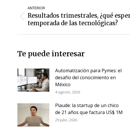
Navegación
ANTERIOR
de
Resultados trimestrales, ¿qué esper
Entrada
entradas
temporada de las tecnológicas?
anterior:
Te puede interesar
Automatización para Pymes: el
desafío del conocimiento en
México
4 agosto, 2026
Plaude: la startup de un chico
de 21 años que factura US$ 1M
29 julio, 2026