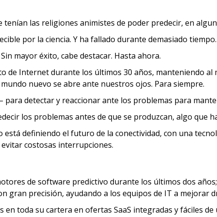
ue tenían las religiones animistes de poder predecir, en algu
ecible por la ciencia. Y ha fallado durante demasiado tiemp
. Sin mayor éxito, cabe destacar. Hasta ahora.
o de Internet durante los últimos 30 años, manteniendo al
e un mundo nuevo se abre ante nuestros ojos. Para siempre.
 – para detectar y reaccionar ante los problemas para manten
edecir los problemas antes de que se produzcan, algo que ha s
 está definiendo el futuro de la conectividad, con una tecn
a evitar costosas interrupciones.
ores de software predictivo durante los últimos dos años; 
on gran precisión, ayudando a los equipos de IT a mejorar d
s en toda su cartera en ofertas SaaS integradas y fáciles de