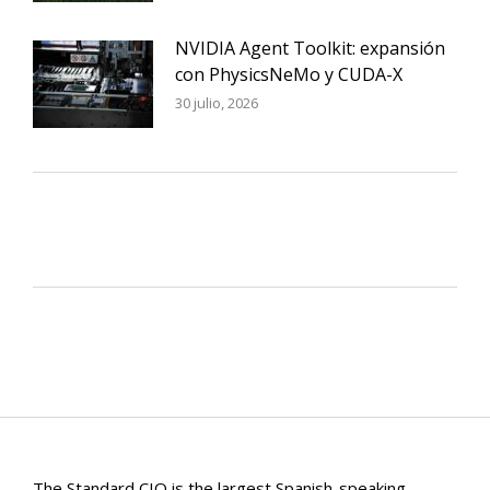
NVIDIA Agent Toolkit: expansión
con PhysicsNeMo y CUDA-X
30 julio, 2026
The Standard CIO is the largest Spanish-speaking