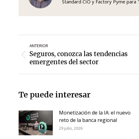
Standard CIO y Factory Pyme par
Navegación
ANTERIOR
de
Seguros, conozca las tendencias
Entrada
entradas
emergentes del sector
anterior:
Te puede interesar
Monetización de la IA: el nuevo
reto de la banca regional
29 julio, 2026