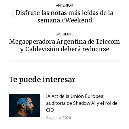
Navegación
ANTERIOR
de
Disfrute las notas más leídas de la
Entrada
entradas
semana #Weekend
anterior:
SIGUIENTE
Megaoperadora Argentina de Telecom
Siguiente
y Cablevisión deberá reducirse
entrada:
Te puede interesar
IA Act de la Unión Europea:
auditoría de Shadow AI y el rol del
CIO
2 agosto, 2026