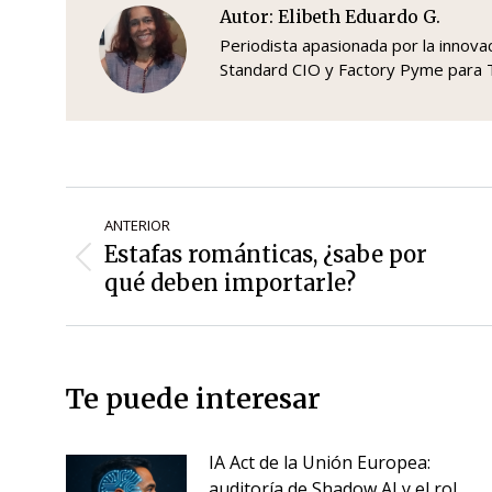
Autor:
Elibeth Eduardo G.
Periodista apasionada por la innovaci
Standard CIO y Factory Pyme par
Navegación
ANTERIOR
de
Estafas románticas, ¿sabe por
Entrada
entradas
qué deben importarle?
anterior:
Te puede interesar
IA Act de la Unión Europea:
auditoría de Shadow AI y el rol