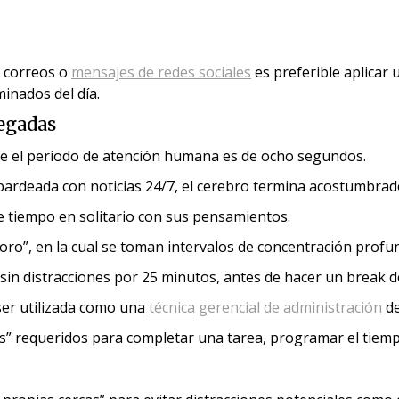
, correos o
mensajes de redes sociales
es preferible aplicar 
inados del día.
segadas
ue el período de atención humana es de ocho segundos.
ardeada con noticias 24/7, el cerebro termina acostumbrado 
de tiempo en solitario con sus pensamientos.
doro”, en la cual se toman intervalos de concentración pro
 sin distracciones por 25 minutos, antes de hacer un break d
ser utilizada como una
técnica gerencial de administración
de
 requeridos para completar una tarea, programar el tiempo t