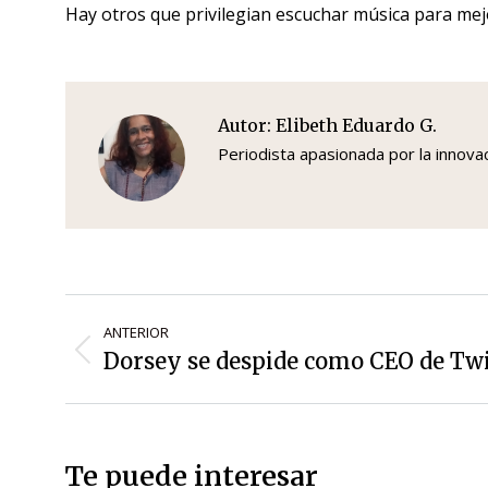
Hay otros que privilegian escuchar música para mejor
Autor:
Elibeth Eduardo G.
Periodista apasionada por la innova
Navegación
ANTERIOR
de
Dorsey se despide como CEO de Twi
Entrada
entradas
anterior:
Te puede interesar