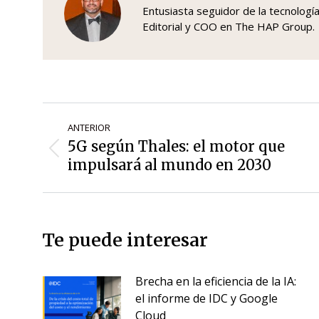
Entusiasta seguidor de la tecnologí
Editorial y COO en The HAP Group.
Navegación
ANTERIOR
de
5G según Thales: el motor que
Entrada
entradas
impulsará al mundo en 2030
anterior:
Te puede interesar
Brecha en la eficiencia de la IA:
el informe de IDC y Google
Cloud