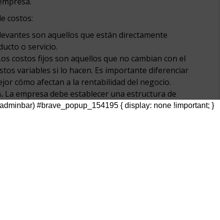
 empresa.
e costos:
levantes son aquellos que están directamente
ucto o servicio.
os costos fijos son aquellos que no cambian con el
stos variables si lo hacen. Es importante diferenciar
jor cómo afectan a la rentabilidad del negocio.
.
La empresa debe establecer una estructura de
implica identificar todos los costos relevantes y
dminbar) #brave_popup_154195 { display: none !important; }
.
e análisis permite determinar el nivel de ventas
 a generar ganancias. Es importante identificar el
ilidad del producto o servicio.
Para ello se pueden implementar herramientas de
isis marginal, entre otros, para obtener una
abilidad del producto o servicio.