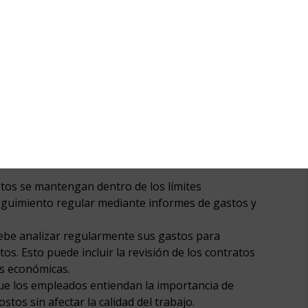
ablecer un presupuesto realista, asignar
lizarlos, fomentar una cultura de austeridad como
 la empresa a mantenerse financieramente saludable
nte:
presupuesto debe ser detallado y estar en línea con
a los miembros del equipo para gestionar los
 y autoridad para ejecutarlos en los diferentes
stos se mantengan dentro de los límites
eguimiento regular mediante informes de gastos y
debe analizar regularmente sus gastos para
tos. Esto puede incluir la revisión de los contratos
ás económicas.
que los empleados entiendan la importancia de
stos sin afectar la calidad del trabajo.