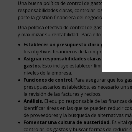
Una buena política de control de gastos implica est
responsabilidades claras, controlar los gastos, ana
parte la gestión financiera del negocio.
Una política efectiva de control de gastos ayuda a
y maximizar su rentabilidad. Para ello es muy releva
Establecer un presupuesto claro y realista.
El 
los objetivos financieros de la empresa.
Asignar responsabilidades claras y definidas 
gastos.
Esto incluye establecer límites de gastos
niveles de la empresa.
Funciones de control
. Para asegurar que los ga
presupuestarios establecidos, es necesario un s
la revisión de las facturas y recibos.
Análisis.
El equipo responsable de las finanzas 
identificar áreas en las que se pueden reducir cos
de proveedores y la búsqueda de alternativas m
Fomentar una cultura de austeridad.
Es vital 
controlar los gastos y buscar formas de reducir co