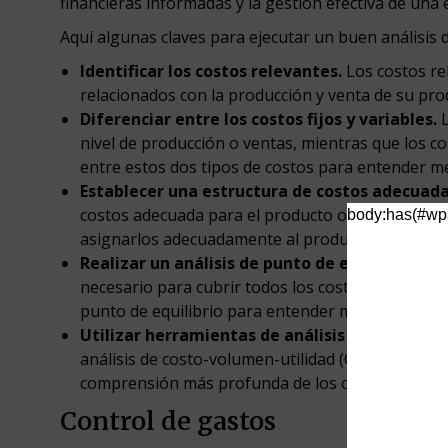
financieras informadas y la gestión efectiva de una
Aquí algunas claves para ejecutar un buen análisis d
Identificar los costos relevantes.
Los costos re
relacionados con la producción y venta de su prod
Diferenciar entre los costos fijos y variables.
L
nivel de producción o ventas, mientras que los co
entre estos dos tipos de costos para entender me
Establecer una estructura de costos adecuada
costos adecuada para el producto o servicio. Esto 
body:has(#wpa
asignarlos adecuadamente al producto o servicio
Realizar un análisis de punto de equilibrio.
Est
necesario para cubrir todos los costos y comenzar
punto de equilibrio para entender mejor la rentab
Utilizar herramientas de análisis de costos
. 
análisis de costo-volumen-utilidad (CVU), el anál
comprensión más profunda de los costos y la rent
Control de gastos