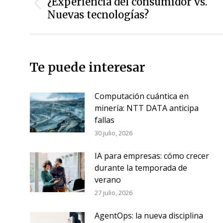
¿Experiencia del consumidor vs.
Entrada
entradas
Nuevas tecnologías?
anterior:
Te puede interesar
Computación cuántica en
minería: NTT DATA anticipa
fallas
30 julio, 2026
IA para empresas: cómo crecer
durante la temporada de
verano
27 julio, 2026
AgentOps: la nueva disciplina