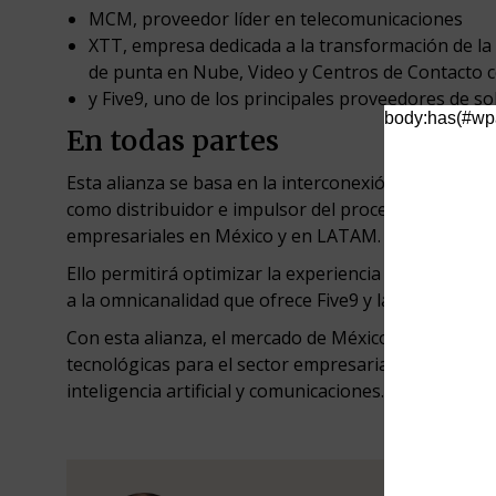
MCM, proveedor líder en telecomunicaciones
XTT, empresa dedicada a la transformación de la 
de punta en Nube, Video y Centros de Contacto con
y Five9, uno de los principales proveedores de so
body:has(#wpa
En todas partes
Esta alianza se basa en la interconexión de las nu
como distribuidor e impulsor del proceso que permit
empresariales en México y en LATAM.
Ello permitirá optimizar la experiencia tanto para s
a la omnicanalidad que ofrece Five9 y la hipercone
Con esta alianza, el mercado de México se alinea 
tecnológicas para el sector empresarial y de centro
inteligencia artificial y comunicaciones.