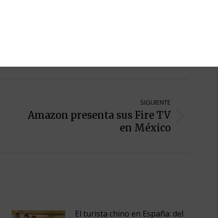
ón, la tecnología y la creatividad. Editora de The
a The HAP GROUP
SIGUIENTE
Amazon presenta sus Fire TV
Siguiente
en México
entrada:
El turista chino en España: del