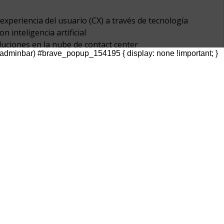
experiencia del usuario (CX) a través de tecnología
 inteligencia artificial
luciones en la nube de contact center
dminbar) #brave_popup_154195 { display: none !important; }
bes entre Five9 y MCM Telecom, por medio de XTT
irá redefinir el mercado de las soluciones
us clientes como en los centros de contacto gracias
xión de las redes de MCM.
mediante XTT-MCM a las nuevas tendencias
s de contacto, creando una oferta en tecnología,