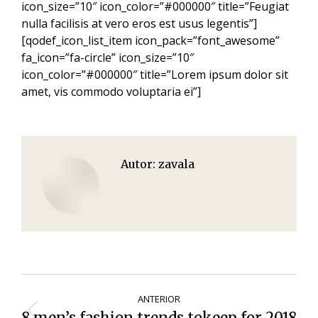
icon_size=”10″ icon_color=”#000000″ title=”Feugiat
nulla facilisis at vero eros est usus legentis”]
[qodef_icon_list_item icon_pack=”font_awesome”
fa_icon=”fa-circle” icon_size=”10″
icon_color=”#000000″ title=”Lorem ipsum dolor sit
amet, vis commodo voluptaria ei”]
Autor:
zavala
Navegación
ANTERIOR
de
8 men’s fashion trends tokeep for 2018
Entrada