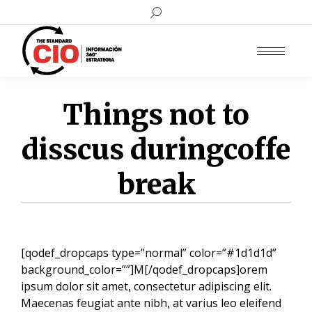
Buscar:
Things not to
disscus duringcoffe
break
[qodef_dropcaps type=”normal” color=”#1d1d1d”
background_color=””]M[/qodef_dropcaps]orem
ipsum dolor sit amet, consectetur adipiscing elit.
Maecenas feugiat ante nibh, at varius leo eleifend