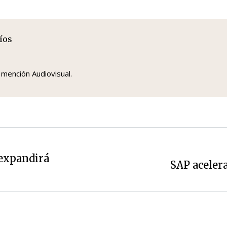
íos
 mención Audiovisual.
 expandirá
SAP acelera
Siguiente
entrada: