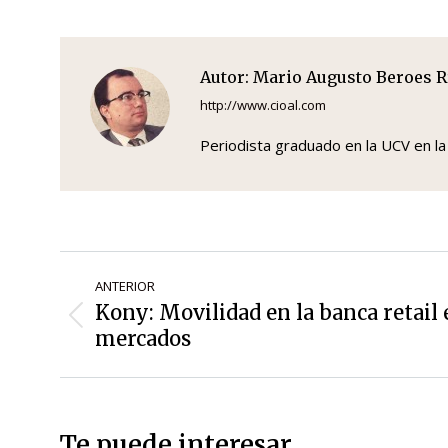
Autor:
Mario Augusto Beroes R
http://www.cioal.com
Periodista graduado en la UCV en la
Navegación
ANTERIOR
de
Kony: Movilidad en la banca retail
Entrada
entradas
mercados
anterior:
Te puede interesar