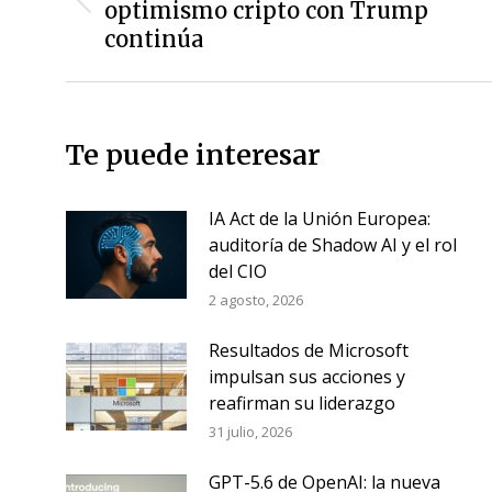
entradas
optimismo cripto con Trump
Entrada
anterior:
continúa
Te puede interesar
IA Act de la Unión Europea:
auditoría de Shadow AI y el rol
del CIO
2 agosto, 2026
Resultados de Microsoft
impulsan sus acciones y
reafirman su liderazgo
31 julio, 2026
GPT-5.6 de OpenAI: la nueva