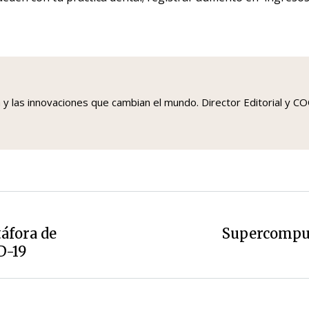
a y las innovaciones que cambian el mundo. Director Editorial y 
táfora de
Supercomput
Siguiente
D-19
entrada: