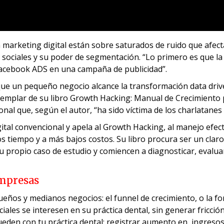
n marketing digital están sobre saturados de ruido que afect
 sociales y su poder de segmentación. “Lo primero es que la 
 Facebook ADS en una campaña de publicidad”.
 que un pequeño negocio alcance la transformación data driv
ejemplar de su libro Growth Hacking: Manual de Crecimiento 
nal que, según el autor, “ha sido víctima de los charlatanes 
l convencional y apela al Growth Hacking, al manejo efectivo d
nos tiempo y a más bajos costos. Su libro procura ser un cl
su propio caso de estudio y comiencen a diagnosticar, evalua
 empresas
ueños y medianos negocios: el funnel de crecimiento, o la f
iales se interesen en su práctica dental, sin generar fricción
ueden con tu práctica dental; registrar aumento en ingresos;