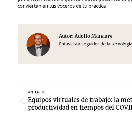
conviertan en tus voceros de tu práctica.
Autor:
Adolfo Manaure
Entusiasta seguidor de la tecnologí
Navegación
ANTERIOR
de
Equipos virtuales de trabajo: la me
Entrada
entradas
productividad en tiempos del COVI
anterior: