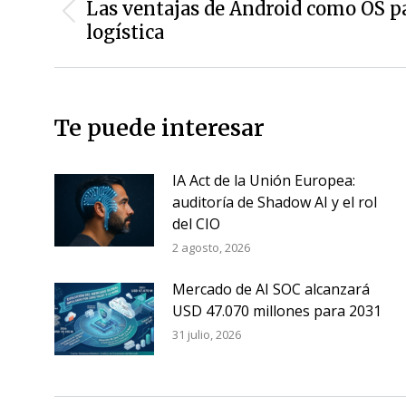
de
Las ventajas de Android como OS p
Entrada
entradas
logística
anterior:
Te puede interesar
IA Act de la Unión Europea:
auditoría de Shadow AI y el rol
del CIO
2 agosto, 2026
Mercado de AI SOC alcanzará
USD 47.070 millones para 2031
31 julio, 2026