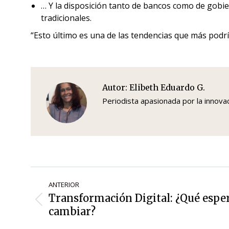
… Y la disposición tanto de bancos como de gobie
tradicionales.
“Esto último es una de las tendencias que más podría
Autor:
Elibeth Eduardo G.
Periodista apasionada por la innova
Navegación
ANTERIOR
de
Transformación Digital: ¿Qué esp
Entrada
entradas
cambiar?
anterior: