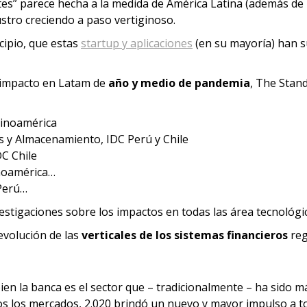
tes” parece hecha a la medida de América Latina (además de l
ustro creciendo a paso vertiginoso.
ncipio, que estas
startup y aplicaciones
(en su mayoría) han su
 impacto en Latam de
año y medio de pandemia
, The Stan
tinoamérica
es y Almacenamiento, IDC Perú y Chile
C Chile
inoamérica…
 Perú…
estigaciones sobre los impactos en todas las área tecnológic
evolución de las
verticales de los sistemas financieros
reg
bien la banca es el sector que – tradicionalmente – ha sido m
s los mercados, 2.020 brindó un nuevo y mayor impulso a to