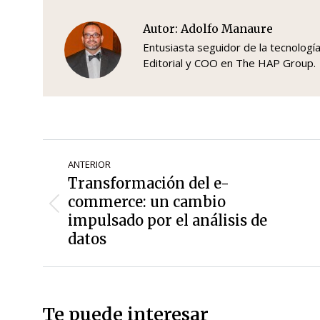
Autor:
Adolfo Manaure
Entusiasta seguidor de la tecnologí
Editorial y COO en The HAP Group.
Navegación
ANTERIOR
de
Transformación del e-
entradas
commerce: un cambio
Entrada
impulsado por el análisis de
anterior:
datos
Te puede interesar