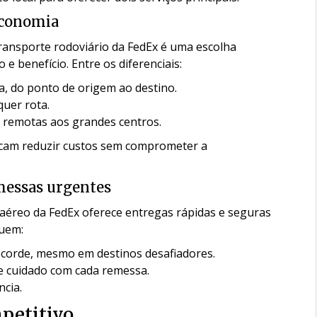
 economia
transporte rodoviário da FedEx é uma escolha
 e benefício. Entre os diferenciais:
ga, do ponto de origem ao destino.
quer rota.
s remotas aos grandes centros.
uscam reduzir custos sem comprometer a
emessas urgentes
e aéreo da FedEx oferece entregas rápidas e seguras
luem:
ecorde, mesmo em destinos desafiadores.
 e cuidado com cada remessa.
ncia.
mpetitivo